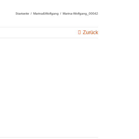
Startseite
/
Marina&Wolfgang
/
Marina-Wolfgang_00042
Zurück