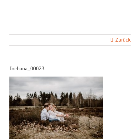
Skip
to
content
Zurück
Jochana_00023