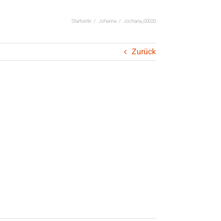
Startseite
/
Johanna
/
Jochana_00020
Zurück