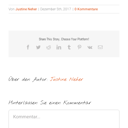
Von
Justine Neher
|
Dezember 5th, 2017
|
0 Kommentare
Share This Story, Choose Your Platform!
Facebook
Twitter
Reddit
LinkedIn
Tumblr
Pinterest
Vk
E-
Mail
Über den Autor:
Justine Neher
Hinterlassen Sie einen Kommentar
Kommentar