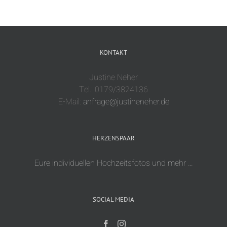
KONTAKT
Justine Neher
Tel.: 0179/3824136
E-Mail:
anfrage@justineneher.de
HERZENSPAAR
Eure individuellen Hochzeitsfotos und mehr …
SOCIAL MEDIA