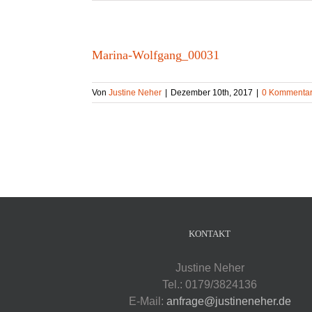
Marina-Wolfgang_00031
Von
Justine Neher
|
Dezember 10th, 2017
|
0 Kommenta
KONTAKT
Justine Neher
Tel.: 0179/3824136
E-Mail:
anfrage@justineneher.de