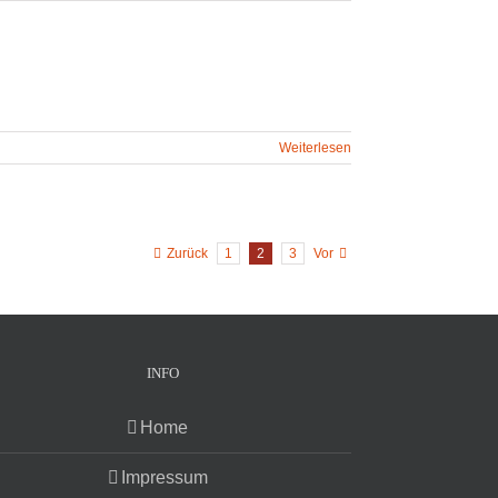
Weiterlesen
Zurück
1
2
3
Vor
INFO
Home
Impressum