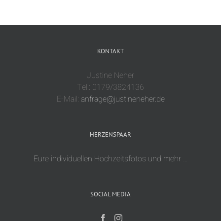
KONTAKT
Justine Neher
Tel.: 0179/3824136
E-Mail:
anfrage@justineneher.de
HERZENSPAAR
Eure individuellen Hochzeitsfotos und mehr …
SOCIAL MEDIA