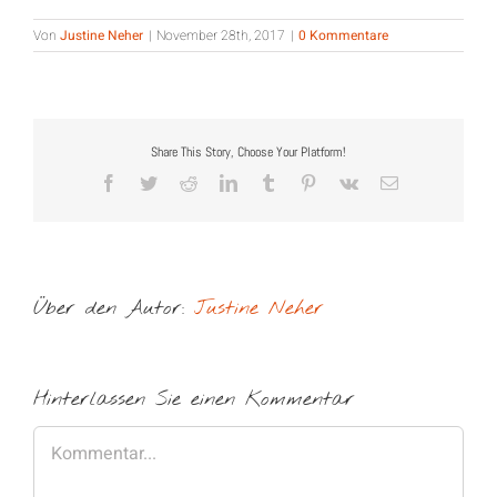
Von
Justine Neher
|
November 28th, 2017
|
0 Kommentare
Share This Story, Choose Your Platform!
Facebook
Twitter
Reddit
LinkedIn
Tumblr
Pinterest
Vk
E-
Mail
Über den Autor:
Justine Neher
Hinterlassen Sie einen Kommentar
Kommentar